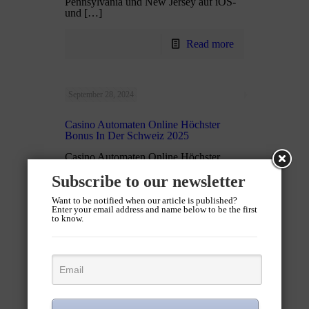
Pennsylvania und New Jersey auf iOS-
und […]
Read more
September 28, 2024
Casino Automaten Online Höchster
Bonus In Der Schweiz 2025
Casino Automaten Online Höchster
Bonus In Der Schweiz 2025 Sie können
Subscribe to our newsletter
auch in Betracht ziehen, die denjenigen
angeboten werden. Aber vor kurzem hat
die Regierung den […]
Want to be notified when our article is published?
Enter your email address and name below to be the first
to know.
Read more
September 28, 2024